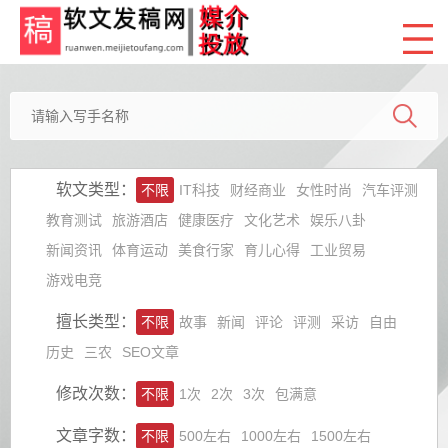
软文类型：
不限
IT科技
财经商业
女性时尚
汽车评测
教育测试
旅游酒店
健康医疗
文化艺术
娱乐八卦
新闻资讯
体育运动
美食行家
育儿心得
工业贸易
游戏电竞
擅长类型：
不限
故事
新闻
评论
评测
采访
自由
历史
三农
SEO文章
修改次数：
不限
1次
2次
3次
包满意
文章字数：
不限
500左右
1000左右
1500左右