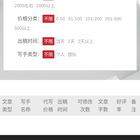
2000左右
2000以上
价格分类：
不限
0-50
51-100
101-200
201-500
500以上
出稿时间：
不限
当天
2天
2天以上
写手类型：
不限
个人
团队
文章
写手
代写
出稿
可修改
文章
好评
备
类型
名称
价格
时间
次数
字数
率
注