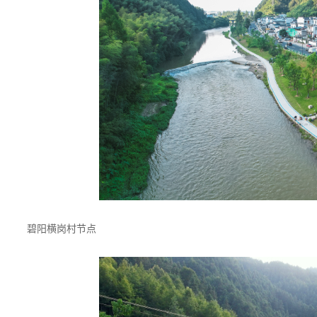
碧阳横岗村节点