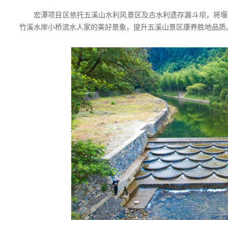
宏潭项目区依托五溪山水利风景区及古水利遗存漏斗坝，将堰坝
竹溪水岸小桥流水人家的美好景象，提升五溪山景区康养胜地品质